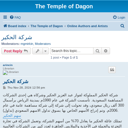
The Temple of Dagon
FAQ
Login
S
Board index
The Temple of Dagon
Online Authors and Artists
e
شركة الحكير
a
Moderators:
mgmirkin
,
Moderators
r
Search
Advanced s
Post Reply
c
1 post • Page
1
of
1
h
arincin
Librarian
شركة الحكير
P
Thu Nov 28, 2024 12:56 pm
o
s
شركة الحكير المملوكة لفواز عبد العزيز الحكير وشركاه هي إحدى الشركات
t
المساهمة السعودية. تأسست الشركة في عام 1990م بمدينة الرياض برأسمال
300 ألف ريال سعودي، وقد تحولت إلى شركة إلى شركة مساهمة عامة في عام
2006م. وتم إدراج الأسهم الخاص بها بسوق تداول الاسهم السعودي (تداول).
سهم الحكير
تمتلك عائلة الحكير ما يعادل 70% من أسهم الشركة، وتعمل الشركة في تجارة
التجزئة والجملة في الأحذية والملابس الجاهزة لعدد كبير من الشركات العالمية