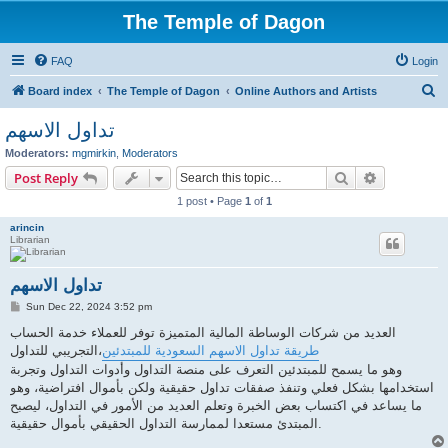
The Temple of Dagon
FAQ
Login
S
Board index
The Temple of Dagon
Online Authors and Artists
e
تداول الاسهم
a
Moderators:
mgmirkin
,
Moderators
r
Search
Advanced s
Post Reply
c
1 post • Page
1
of
1
h
arincin
Librarian
تداول الاسهم
P
Sun Dec 22, 2024 3:52 pm
o
s
العديد من شركات الوساطة المالية المتميزة توفر للعملاء خدمة الحساب
t
طريقة تداول الاسهم السعودية للمبتدئين
التجريبي للتداول،
وهو ما يسمح للمبتدئين التعرف على منصة التداول وأدوات التداول وتجربة
استخدامها بشكل فعلي وتنفذ صفقات تداول حقيقية ولكن بأموال افتراضية، وهو
ما يساعد في اكتساب بعض الخبرة وتعلم العديد من الأمور في التداول، ليصبح
المبتدئ مستعدا لممارسة التداول الحقيقي بأموال حقيقية.