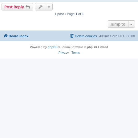
Post Reply
1 post • Page
1
of
1
Jump to
Board index
Delete cookies
All times are
UTC-06:00
Powered by
phpBB
® Forum Software © phpBB Limited
Privacy
|
Terms