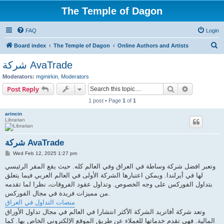
The Temple of Dagon
FAQ
Login
S
Board index
The Temple of Dagon
Online Authors and Artists
e
شركة AvaTrade
a
Moderators:
mgmirkin
,
Moderators
r
Search
Advanced s
Post Reply
c
1 post • Page
1
of
1
h
arincin
Librarian
شركة AvaTrade
P
Wed Feb 12, 2025 1:27 pm
o
s
وتعبر افضل شركة وساطة في العراق وفي العالم كله. حيث يقع المقر الرئيسي
t
لها في أيرلندا. ويمكن اعتبارها الشركة الأولى في العالم العربي فيما يتعلق
بتداول الفوركس على وجه الخصوص. وتداول عقود الفروقات، نظرا لما تقدمه
من مميزات فريدة في مجال الفوركس.
منصات التداول في العراق
وتعد شركة أفاتريد الشركة الأكثر انتشارا في العالم في مجال تداول الأوراق
المالية. فهي تقدم خدماتها للعملاء عن طريق الموقع الإلكتروني الخاص بها. كما