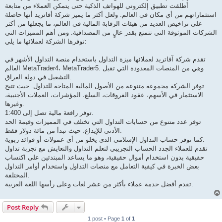
أطلقت تطبيق إلكتروني للهواتف الذكية حتى يتمكن العملاء من متابعة
استثماراتهم من أي مكان في العالم. ولعل أكثر ما يميز شركة أفاتريد أنها حاصلة
على تراخيص العديد من هيئات الرقابة المالية في العالم، ما يجعلها من أكثر
الشركات الموثوقة التي تتمتع بقدر عالٍ من المصداقية. ومن أهم المميزات التي
توفرها الشركة لعملائها ما يلي:
تقدم شركة آفاتريد لعملائها ميزة التداول باستخدام منصة التداول الأشهر في
العالم MetaTrader4، MetaTrader5. وهي من المنصات المعدودة التي تقبل
التشغيل في دولة العراق.
توفر الشركة مجموعة متنوعة من الأصول المالية المتاحة للتداول. حيث تتيح
الاستثمار في الأسهم، عقود الفروقات، السلع، المؤشرات، العملات الأجنبية،
وغيرها.
توفر رافعة مالية تصل إلى 1:400.
توفر عدد متنوع من حسابات التداول التي تختلف في المميزات وقيمة الحد
الأدنى للإيداع، حيث تبدأ من مائة دولار فقط.
كما توفر حساب التداول الإسلامي الذي يخلو من أي عمولات أو فوائد ربوية.
تقدم للعملاء الجدد الحساب التجريبي لتعلم التداول والتعايش مع تجربة تداول
حقيقية بدون استخدام أموال حقيقية، وهو ما يساعد المبتدئين على اكتساب
بعض الخبرة في كيفية التعامل مع منصات التداول واستخدام أوامر التداول
المختلفة.
تقدم أفضل خدمة عملاء بأكثر من عشر لغات وعلى رأسها اللغة العربية.
Post Reply
1 post • Page
1
of
1