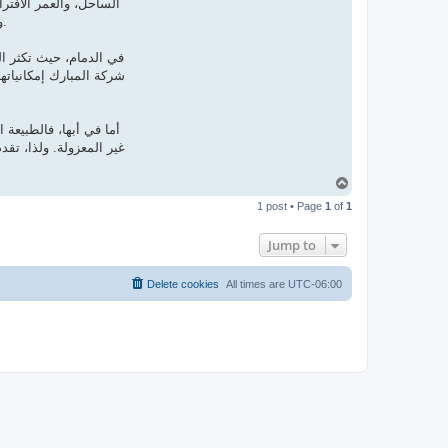
الساحل، والعمر الافتر
وتقنيات الرنين المغناطيسي لتحديد أماكن تسربات المواسير تحت الأرض دون أي تكسير، مما يحافظ على جمالية المنزل ويمنع تلف الأرضيات والبلاط.
في الدمام، حيث تكثر الم
شركة المبارك إمكانيات
أما في أبها، فالطبيعة 
غير المعزولة. ولذا، تق
T
o
1 post • Page
1
of
1
p
Jump to
Delete cookies
All times are
UTC-06:00