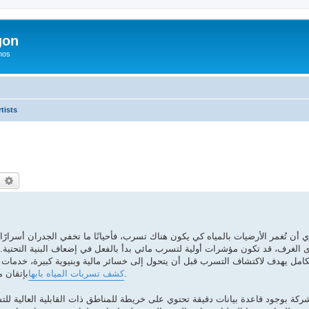
gon
hos
tists
earch
Advanced search
ن تُغمر الأرضيات بالمياه كي يكون هناك تسرب، فأحيانًا ما تخفي الجدران أسرارًا 
الغرف، قد تكون مؤشرات أولية لتسرب مائي بدأ بالفعل في إضعاف البنية التحتية. و
كامل يهدف لاكتشاف التسرب قبل أن يتحول إلى خسائر مالية وبنيوية كبيرة، خدمات 
.
كشف تسربات المياه بابها
بإتقان 
ركة بوجود قاعدة بيانات دقيقة تحتوي على خريطة للمناطق ذات القابلية العالية للت