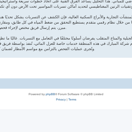
اضي للمباني. هذا التحليل يساعد الفرق الفنية على اتخاذ خطوات سريعة واستراتيج
نشآت التجارية والأبراج السكنية العالية، فإن الكشف عن التسربات يشكل تحديًا هندسيً
ها من خلال نظام رقمي متقدم يستطيع التحقق من ضغط المياه في كل طابق، ومقارنته
مبرر، يتم إرسال فريق مختص لإجراء فحص سريع باستخدام الكاميرات الحرارية وأجهزة قياس ضغط المياه.
الجبلية والمناخ المتقلب يفرضان أسلوبًا مختلفًا في التعامل مع التسربات. غالبًا ما 
دم شركة المبارك في هذه المنطقة خدمات خاصة للعزل المائي، تُنفذ بواسطة فريق فني
وتُجرى عمليات الفحص بالتزامن مع مواسم الأمطار لضمان كشف أي ضعف في النظام المائي قبل أن يؤدي إلى أضرار بالغة.
Powered by
phpBB
® Forum Software © phpBB Limited
Privacy
|
Terms