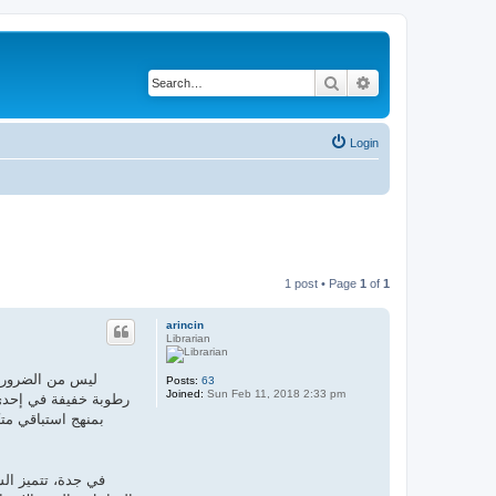
Search
Advanced search
Login
1 post • Page
1
of
1
arincin
Librarian
ليس من الضروري أ
Posts:
63
Joined:
Sun Feb 11, 2018 2:33 pm
رطوبة خفيفة في إحدى 
بمنهج استباقي مت
في جدة، تتميز الش