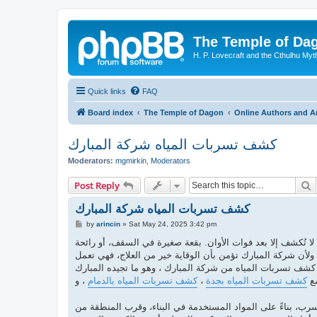
The Temple of Da
H. P. Lovecraft and the Cthulhu Myt
Quick links
FAQ
Board index
The Temple of Dagon
Online Authors and Ar
كشف تسربات المياه شركة المبارك
Moderators:
mgmirkin
,
Moderators
S
Post Reply
كشف تسربات المياه شركة المبارك
P
by
arincin
»
Sat May 24, 2025 3:42 pm
o
s
لا تُكشف إلا بعد فوات الأوان. بقعة صغيرة في السقف، أو رائحة
t
لأن شركة المبارك تؤمن بأن الوقاية خير من العلاج، فهي تعمل
كشف تسربات المياه من شركة المبارك ، وهو ما تجيده المبارك
مع
كشف تسربات المياه بجدة
،
كشف تسربات المياه بالدمام
، و
سرب، بناءً على المواد المستخدمة في البناء، وقرب المنطقة من